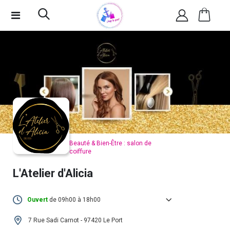
Beauté & Bien-Être : salon de
coiffure
L'Atelier d'Alicia
Ouvert
de 09h00 à 18h00
Lundi :
10h00 - 18h00
7 Rue Sadi Carnot - 97420 Le Port